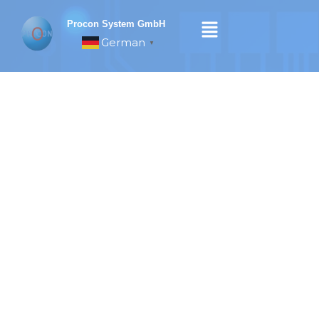
Skip
to
Procon System GmbH
content
German
▼