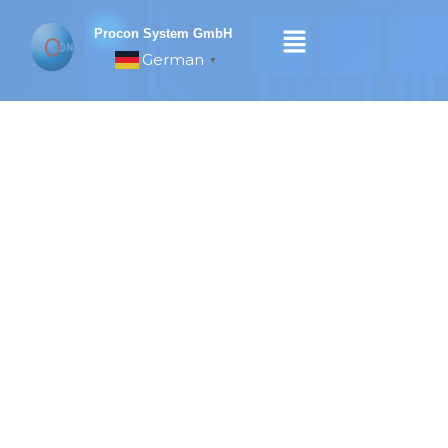
Skip
to
Procon System GmbH
content
German
▼