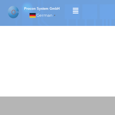
Skip
to
Procon System GmbH
content
German
▼