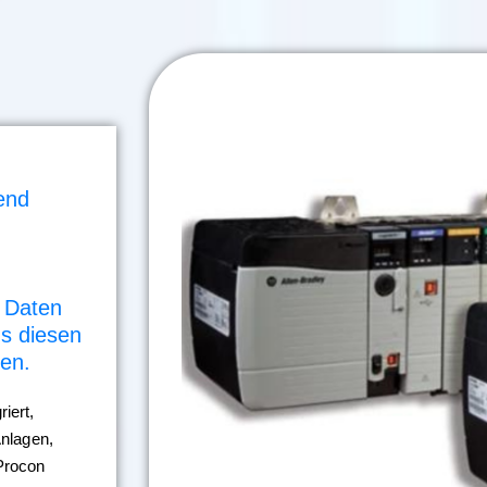
end
e Daten
us diesen
ten.
iert,
Anlagen,
Procon