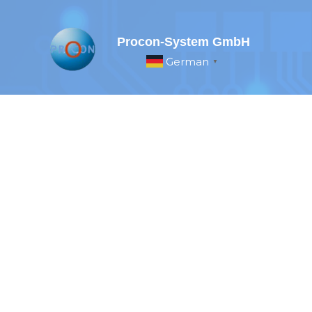
Skip
to
Procon-System GmbH
content
German
▼