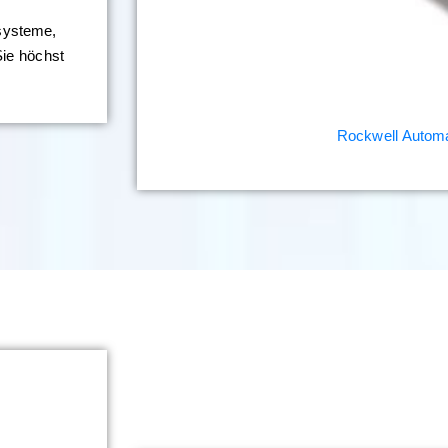
systeme,
Sie höchst
Rockwell Automa