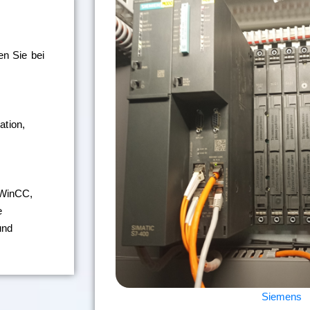
en Sie bei
tion,
 WinCC,
e
und
Siemens